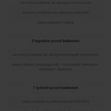
nie wolno poddawać się zabiegowi kolonoskopii
nie wolno poddawać się zabiegowi radiografii
należy odstawić Furaginę
2 tygodnie przed badaniem
nie wolno poddawać się zabiegowi tomografii z kontrastem
należy odstawić następujące leki: • Fluconazole • Berberyna •
Pyrantelum • Nystatyna
1 tydzień przed badaniem
należy odstawić wszelkie probiotyki (WAŻNE!)