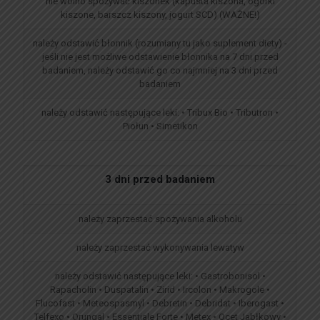
nie wolno spożywać kiszonek (kapusta kiszona, ogórki
kiszone, barszcz kiszony, jogurt SCD) (WAŻNE!)
należy odstawić błonnik (rozumiany tu jako suplement diety) -
jeśli nie jest możliwe odstawienie błonnika na 7 dni przed
badaniem, należy odstawić go co najmniej na 3 dni przed
badaniem
należy odstawić następujące leki: • Tribux Bio • Tributron •
Piołun • Simetikon
3 dni przed badaniem
należy zaprzestać spożywania alkoholu
należy zaprzestać wykonywania lewatyw
należy odstawić następujące leki: • Gastrobonisol •
Rapacholin • Duspatalin • Zirid • Ircolon • Makrogole •
Flucofast • Meteospasmyl • Debretin • Debridat • Iberogast •
Telfexo • Orungal • Essentiale Forte • Metex • Ocet Jabłkowy •