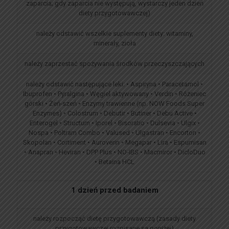
zaparcia; gdy zaparcia nie występują, wystarczy jeden dzień
diety przygotowawczej)
należy odstawić wszelkie suplementy diety: witaminy,
minerały, zioła
należy zaprzestać spożywania środków przeczyszczających
należy odstawić następujące leki: • Aspiryna • Paracetamol •
Ibuprofen • Pyralgina • Węgiel aktywowany • Verdin • Różeniec
górski • Żeń-szeń • Enzymy trawienne (np. NOW Foods Super
Enzymes) • Colostrum • Debutir • Butiner • Debu Active •
Enterogel • Structum • Iporel • Bisoratio • Dulsevia • Ulgix •
Nospa • Poltram Combo • Valused • Ulgastran • Encorton •
Skopolan • Cortiment • Auroverin • Megapar • Lira • Espumisan
• Anapran • Heviran • DPP Plus • NO-IBS • Macmiror • DicloDuo
• Betaina HCL
1 dzień przed badaniem
należy rozpocząć dietę przygotowawczą (zasady diety
przygotowawczej rozpisane są poniżej)