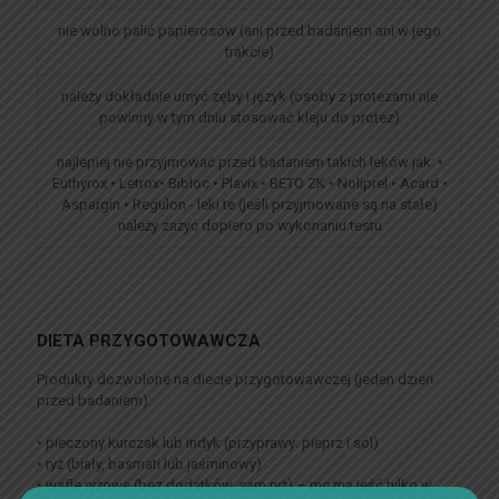
nie wolno palić papierosów (ani przed badaniem ani w jego
trakcie)
należy dokładnie umyć zęby i język (osoby z protezami nie
powinny w tym dniu stosować kleju do protez)
najlepiej nie przyjmować przed badaniem takich leków jak: •
Euthyrox • Letrox• Bibloc • Plavix • BETO ZK • Noliprel • Acard •
Aspargin • Regulon - leki te (jeśli przyjmowane są na stałe)
należy zażyć dopiero po wykonaniu testu
DIETA PRZYGOTOWAWCZA
Produkty dozwolone na diecie przygotowawczej (jeden dzień
przed badaniem):
• pieczony kurczak lub indyk (przyprawy: pieprz i sól)
• ryż (biały, basmati lub jaśminowy)
• wafle ryżowe (bez dodatków, sam ryż) – można jeść tylko w