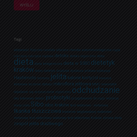
Tagi
aktywność fizyczna
candida albicans
choroba autoimmunologiczna
ciąża
detoks
cukrzyca
cukrzyca ciążowa
detoks organizmu
detox
dieta
dietetyk
dieta w SIBO
dieta ketogeniczna
kraków
dobry dietetyk
drożdżak
dysbioza jelitowa
epilepsja
jelita
Hashimoto
kalorie
kortyzol
hormony
kwasica
mikroflora jelitowa
ketonowa
leczenie otyłości
MMC
noworodek
odchudzanie
objadanie się
oczyszczanie organizmu
probiotyki
olej kokosowy
otyłość
przygotowanie do ciąży
redukcja
Sibo
sibo kraków
masy ciała
test wodorowo - metanowy
tkanka tłuszczowa
trawienie
weglowodany
wodorowo-
metanowy test oddechowy
wodorowy test oddechowy Kraków
zdrowa dieta
zespół jelita drażliwego