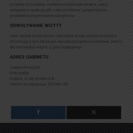
pacjenta do badania, niedawna antybiotykoterapia, stany
związane z resekcją jelit, ostra próchnica, palenie tytoniu,
przewlekłe przyjmowanie salicylanów.
ODWOŁYWANIE WIZYTY
Jeśli zajdzie konieczność odwołania wizyty, bardzo prosimy o
informację o tym fakcie jak najszybciej będzie to możliwe. Jest to
dla nas bardzo ważne. Z góry dziękujemy!
ADRES GABINETU
Justyna Pampuch
Dietografia
Kraków, ul. Na Gródku 2/8
Telefon do rejestracji: 729 966 155