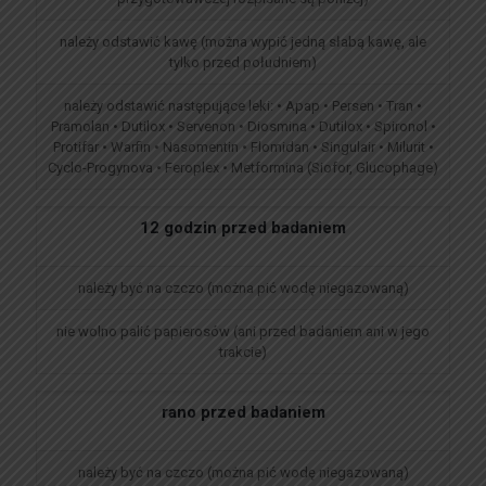
należy odstawić kawę (można wypić jedną słabą kawę, ale
tylko przed południem)
należy odstawić następujące leki: • Apap • Persen • Tran •
Pramolan • Dutilox • Servenon • Diosmina • Dutilox • Spironol •
Protifar • Warfin • Nasomentin • Flomidan • Singulair • Milurit •
Cyclo-Progynova • Feroplex • Metformina (Siofor, Glucophage)
12 godzin przed badaniem
należy być na czczo (można pić wodę niegazowaną)
nie wolno palić papierosów (ani przed badaniem ani w jego
trakcie)
rano przed badaniem
należy być na czczo (można pić wodę niegazowaną)