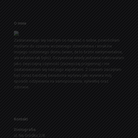
O mnie
Zastanawiając się nad tym co napisać o sobie, powróciłam
myślami do czasów wczesnego dzieciństwa i smaków
mojego rodzinnego domu (wiem, że to brzmi sentymentalnie,
ale właśnie tak było). Oczywiście wtedy jedzenie traktowałam
jako zwyczajną czynność (zazwyczaj przyjemną) i nie
zastanawiałam się nad jego aspektami. Z czasem zaczęłam
być coraz bardziej świadoma wpływu jaki wywiera mój
sposób odżywiania na samopoczucie, sylwetkę oraz
zdrowie.
Kontakt
Dietografia
ul. Na Gródku 2/8