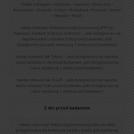
Olejek z Oregano • Stoperan • Gaviscon • Esoxx One •
Aciclovirum • Dicopek • Forlax • Cholestone • Proursan • Xenna
• Resolor • Prokit
należy odstawić inhibitory pompy protonowej (IPP) np.
Polprazol, Dexilant, Nolpaza, Controloc – jeśli dolegliwości są
łagodne warto odstawić 3 dni przed badaniem, jeśli
dolegliwości są ostre, wystarczy 1 dzień przed badaniem)
należy odstawić lek Trittico – jeśli dolegliwości są łagodne
warto odstawić 3 dni przed badaniem, jeśli dolegliwości są
ostre, wystarczy 1 dzień przed badaniem)
należy odstawić lek Zoloft – jeśli dolegliwości są łagodne
warto odstawić 3 dni przed badaniem, jeśli dolegliwości są
ostre, wystarczy 1 dzień przed badaniem)
2 dni przed badaniem
należy rozpocząć dietę przygotowawczą (dwa dni diety
przygotowawczej konieczne są tylko wtedy, gdy występują