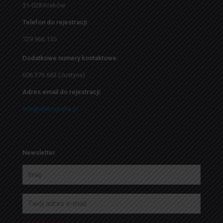
31-028 Kraków
Telefon do rejestracji:
729 966 155
Dodatkowe numery kontaktowe:
606 376 663 (Justyna)
Adres email do rejestracji:
info@dietografia.pl
Newsletter