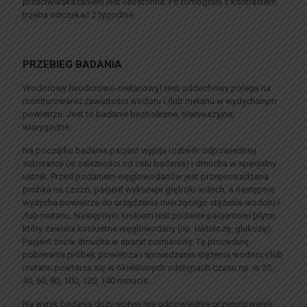
przeciwwskazaniem jest ileostomia. Po tomografii z kontrastem
trzeba odczekać 2 tygodnie.
PRZEBIEG BADANIA
Wodorowy (wodorowo-metanowy) test oddechowy polega na
monitorowaniu zawartości wodoru i /lub metanu w wydychanym
powietrzu. Jest to badanie bezbolesne, nieinwazyjne,
wiarygodne.
Na początku badania pacjent wypija roztwór odpowiedniej
substancji (w zależności od celu badania) i dmucha w specjalny
ustnik. Przed podaniem węglowodanów jest przeprowadzana
próbka na czczo, pacjent wykonuje głęboki wdech, a następnie
wydycha powietrze do urządzenia mierzącego stężenie wodoru i
/lub metanu. Następnym krokiem jest podanie pacjentowi płynu,
który zawiera konkretne węglowodany (np. laktulozę, glukozę).
Pacjent znów dmucha w aparat pomiarowy. Tę procedurę
pobierania próbek powietrza i sprawdzania stężenia wodoru i/lub
metanu powtarza się w określonych odstępach czasu np. w 20,
40, 60, 80, 100, 120, 140 minucie.
Na wynik badania duży wpływ ma odpowiednie przygotowanie