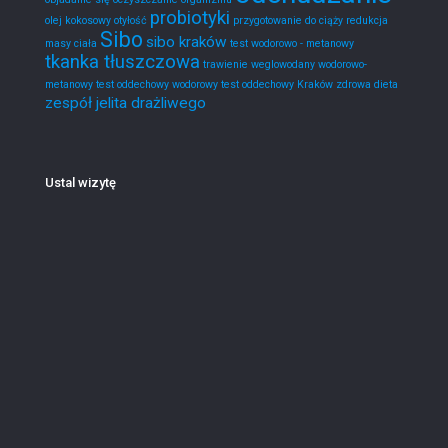
probiotyki
olej kokosowy
otyłość
przygotowanie do ciąży
redukcja
Sibo
sibo kraków
masy ciała
test wodorowo - metanowy
tkanka tłuszczowa
trawienie
weglowodany
wodorowo-
metanowy test oddechowy
wodorowy test oddechowy Kraków
zdrowa dieta
zespół jelita drażliwego
Ustal wizytę