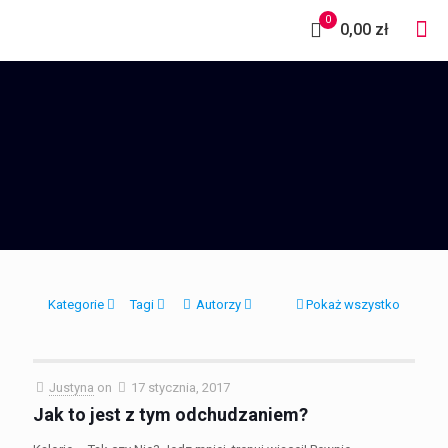
0
0,00 zł
Kategorie
Tagi
Autorzy
Pokaż wszystko
Justyna
on
17 stycznia, 2017
Jak to jest z tym odchudzaniem?