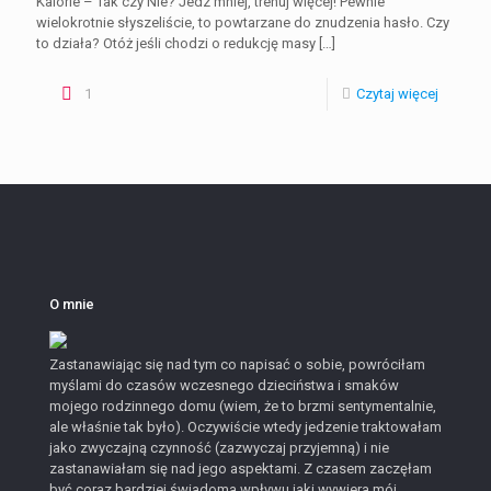
Kalorie – Tak czy Nie? Jedz mniej, trenuj więcej! Pewnie
wielokrotnie słyszeliście, to powtarzane do znudzenia hasło. Czy
to działa? Otóż jeśli chodzi o redukcję masy
[…]
1
Czytaj więcej
O mnie
Zastanawiając się nad tym co napisać o sobie, powróciłam
myślami do czasów wczesnego dzieciństwa i smaków
mojego rodzinnego domu (wiem, że to brzmi sentymentalnie,
ale właśnie tak było). Oczywiście wtedy jedzenie traktowałam
jako zwyczajną czynność (zazwyczaj przyjemną) i nie
zastanawiałam się nad jego aspektami. Z czasem zaczęłam
być coraz bardziej świadoma wpływu jaki wywiera mój