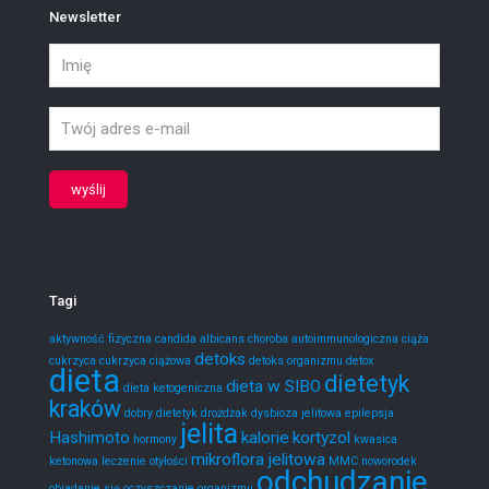
Newsletter
Tagi
aktywność fizyczna
candida albicans
choroba autoimmunologiczna
ciąża
detoks
cukrzyca
cukrzyca ciążowa
detoks organizmu
detox
dieta
dietetyk
dieta w SIBO
dieta ketogeniczna
kraków
dobry dietetyk
drożdżak
dysbioza jelitowa
epilepsja
jelita
Hashimoto
kalorie
kortyzol
hormony
kwasica
mikroflora jelitowa
ketonowa
leczenie otyłości
MMC
noworodek
odchudzanie
objadanie się
oczyszczanie organizmu