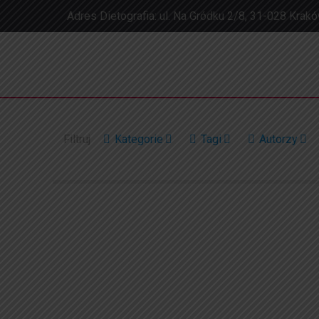
Adres Dietografia: ul. Na Gródku 2/8, 31-028 Krak
Filtruj
Kategorie
Tagi
Autorzy