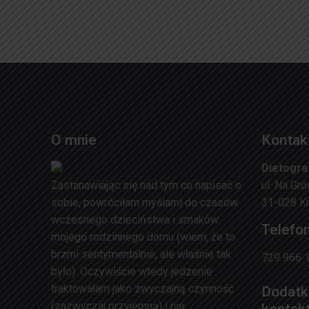
O mnie
Kontak
Dietogra
Zastanawiając się nad tym co napisać o
ul. Na Gr
sobie, powróciłam myślami do czasów
31-028 K
wczesnego dzieciństwa i smaków
Telefon
mojego rodzinnego domu (wiem, że to
brzmi sentymentalnie, ale właśnie tak
729 966 
było). Oczywiście wtedy jedzenie
traktowałam jako zwyczajną czynność
Dodatk
(zazwyczaj przyjemną) i nie