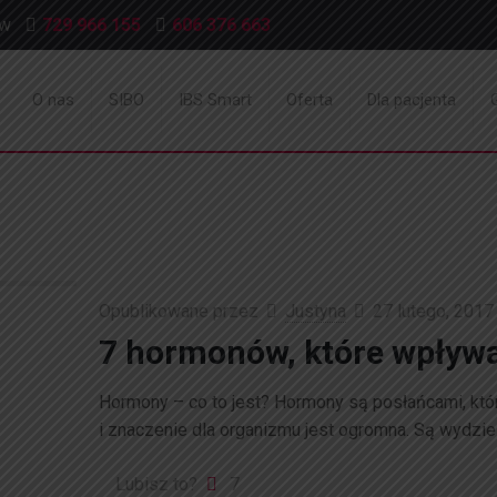
ów
729 966 155
606 376 663
O nas
SIBO
IBS Smart
Oferta
Dla pacjenta
Opublikowane przez
Justyna
27 lutego, 2017
7 hormonów, które wpływa
Hormony – co to jest? Hormony są posłańcami, któr
i znaczenie dla organizmu jest ogromna. Są wydzi
Lubisz to?
7