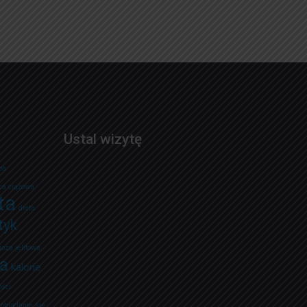
Ustal wizytę
ba
ca ciążowa
ta
dieta
tyk
ioza jelitowa
ta
kalorie
ości
objadanie się