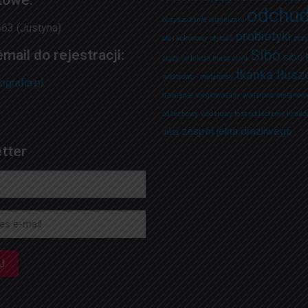
towe:
odchud
oczyszczanie organizmu
63 (Justyna)
probiotyki
olej kokosowy
otyłość
przy
mail do rejestracji:
Sibo
sibo
ciąży
redukcja masy ciała
tkanka tłus
wodorowo - metanowy
ografia.pl
trawienie
weglowodany
wodorowo-metanowy
oddechowy
wodorowy test oddechowy Krakó
zespół jelita drażliwego
dieta
tter