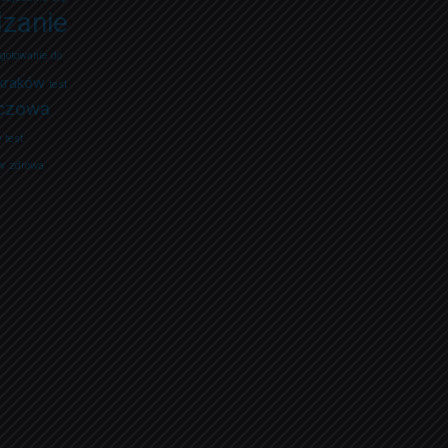
zanie
gotowanie do
 kraków
test
zczowa
 test
w
zdrowa