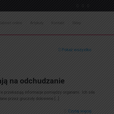
Gabinet online
Artykuły
Kontakt
Sklep
Pokaż wszystko
ją na odchudzanie
e przekazują informacje pomiędzy organami. Ich siła
elane przez gruczoły dokrewne
[…]
Czytaj więcej