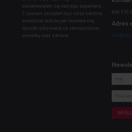
kontak
zastanawiałam się nad jego aspektami.
606 376 6
Z czasem zaczęłam być coraz bardziej
świadoma wpływu jaki wywiera mój
Adres e
sposób odżywiania na samopoczucie,
sylwetkę oraz zdrowie.
info@diet
Newsle