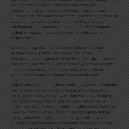
tylko na przychylne komentarze 🙂 Moim celem jest
przyczynienie się do zwiększania świadomości na temat
kluczowej roli jelit w naszym organizmie. Na szczęście temat ten
zaczyna coraz częściej pojawiać się w różnego rodzaju
publikacjach, jest omawiany na szkoleniach i konferencjach.
Jednak to wciąż za mało, zważywszy na istotę i ważność
zagadnienia.
Co mnie do tego skłoniło? Odpowiedź jest prosta: osobiste
doświadczenia, a także coraz więcej pacjentów
przychodzących do gabinetu, ze stwierdzeniem: już nie wiem co
mam zrobić! Najczęściej okazuje się wtedy, że do tej pory nikt
nie zainteresował się jelitem danej osoby i nie zadał sobie
„trudu” żeby chociaż wspomnieć o takiej możliwości.
Moje ulubione określenie jelita to wielofunkcyjny robot kuchenny.
Pewnie często słyszeliście porównanie: jelito to nasz drugi
mózg. Jest to oczywiście prawda, ponieważ ten wielki narząd
(po rozprostowaniu odpowiada welkości kortu do tenisa –
kiedyś podawano, że jest jak boisko do piłki nożnej), ma więcej
komórek mózgowych i połączeń niż mózg, reguluje funkcję
mózgu, a nawet odległych części ciała, ponadto zawiera
miliardy bakterii (zainteresowanych mikroflorą odsyłam
tutaj
),
jest centrum naszego układu odpornościowego, przetwarza i