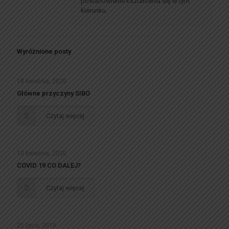
postanowienie kształcenia się w tym
kierunku.
Wyróżnione posty
18 kwietnia, 2020
Główne przyczyny SIBO
Czytaj więcej
10 kwietnia, 2020
COVID 19 CO DALEJ?
Czytaj więcej
25 lipca, 2018