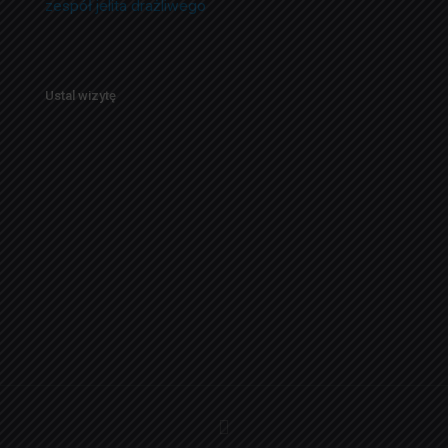
zespół jelita drażliwego
Ustal wizytę