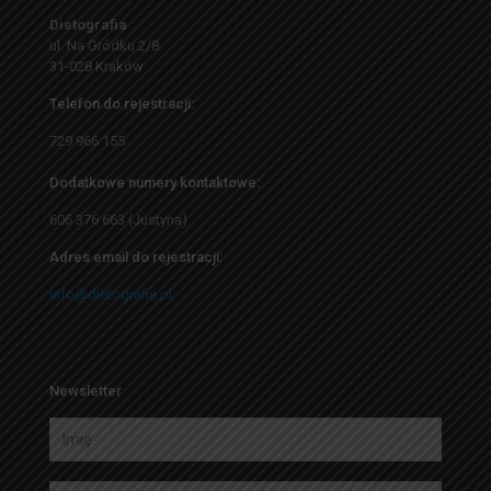
Dietografia
ul. Na Gródku 2/8
31-028 Kraków
Telefon do rejestracji:
729 966 155
Dodatkowe numery kontaktowe:
606 376 663 (Justyna)
Adres email do rejestracji:
info@dietografia.pl
Newsletter