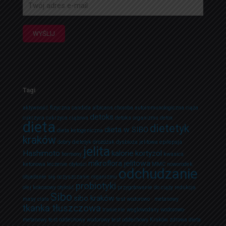
Tagi
aktywność fizyczna
candida albicans
choroba autoimmunologiczna
ciąża
detoks
cukrzyca
cukrzyca ciążowa
detoks organizmu
detox
dieta
dietetyk
dieta w SIBO
dieta ketogeniczna
kraków
dobry dietetyk
drożdżak
dysbioza jelitowa
epilepsja
jelita
Hashimoto
kalorie
kortyzol
hormony
kwasica
mikroflora jelitowa
ketonowa
leczenie otyłości
MMC
noworodek
odchudzanie
objadanie się
oczyszczanie organizmu
probiotyki
olej kokosowy
otyłość
przygotowanie do ciąży
redukcja
Sibo
sibo kraków
masy ciała
test wodorowo - metanowy
tkanka tłuszczowa
trawienie
weglowodany
wodorowo-
metanowy test oddechowy
wodorowy test oddechowy Kraków
zdrowa dieta