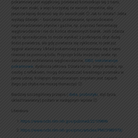
pokarmowy jest wyjątkowy, ponieważ komunikuje się z nami,
daje nam znaki, a więc korzystaj ze swoich zmysłów, aby
jeszcze lepiej dostroić się do swoich jelit 🙂 Jak to działa? Jelita
wydają dźwięki – burczenie, przelewanie, spowodowane
nagromadzeniem płynów i gazów, np. poprzez fermentację
węglowodanów i nie do końca strawionych białek. Jeśli zdarza
się to sporadycznie, to może wynikać z połknięcia zbyt dużej
ilości powietrza, ale gdy powtarza się cyklicznie, to jest już
sygnał alarmowy. Układ pokarmowy porozumiewa się z nami
również za pomocą bólu. Przyczyn bólu może być wiele: np.
zaburzenia wchłaniania węglowodanów,
SIBO
,
nietolerancje
pokarmowe
, dysbioza jelitowa. Działa też na zmysł smaku, np.
osoby z refluksem, mogą doświadczać kwaśnego posmaku w
jamie ustnej. Kolejnym stymulowanym zmysłem jest zapach
(tego już chyba nie muszę tłumaczyć 🙂
Bardziej szczegółowy przepis (
dieta
,
probiotyki
, styl życia,
układ trawienny) podam w następnym wpisie 🙂
Literatura:
https://www.ncbi.nlm.nih.gov/pubmed/22109896
https://www.ncbi.nlm.nih.gov/pmc/articles/PMC3983973/