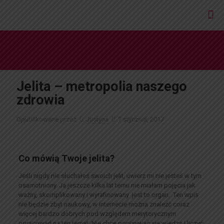
Jelita – metropolia naszego
zdrowia
Opublikowane przez
Justyna
7 stycznia, 2017
Co mówią Twoje jelita?
Jeśli nigdy nie słuchałeś swoich jelit, uwierz mi nie jesteś w tym
osamotniony. Ja jeszcze kilka lat temu nie miałam pojęcia jak
ważny, skomplikowany i wyrafinowany jest to organ. Ten wpis
nie będzie zbyt naukowy, w internecie można znaleźć coraz
więcej bardzo dobrych pod względem merytorycznym
opracowań na ten temat. Nie chcę popisywać się wiedzą i liczyć