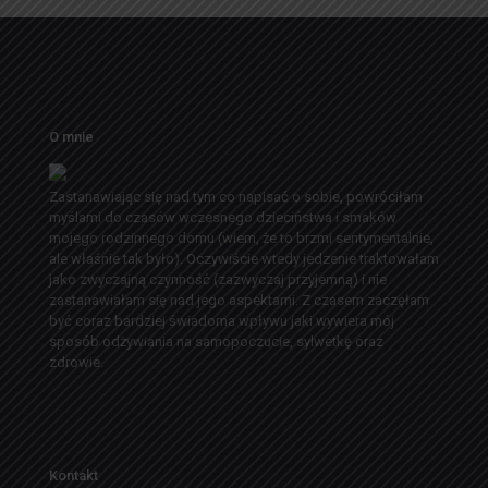
O mnie
Zastanawiając się nad tym co napisać o sobie, powróciłam
myślami do czasów wczesnego dzieciństwa i smaków
mojego rodzinnego domu (wiem, że to brzmi sentymentalnie,
ale właśnie tak było). Oczywiście wtedy jedzenie traktowałam
jako zwyczajną czynność (zazwyczaj przyjemną) i nie
zastanawiałam się nad jego aspektami. Z czasem zaczęłam
być coraz bardziej świadoma wpływu jaki wywiera mój
sposób odżywiania na samopoczucie, sylwetkę oraz
zdrowie.
Kontakt