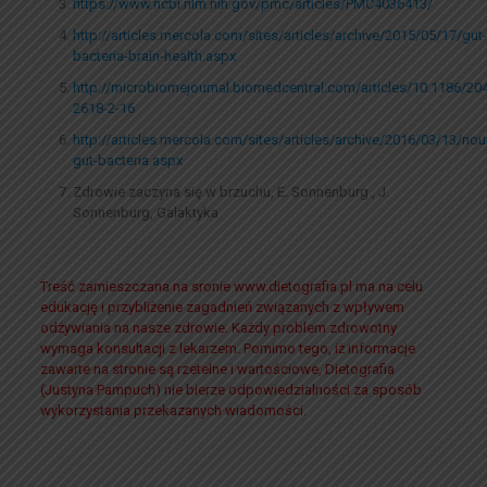
https://www.ncbi.nlm.nih.gov/pmc/articles/PMC4036413/
http://articles.mercola.com/sites/articles/archive/2015/05/17/gut-
bacteria-brain-health.aspx
http://microbiomejournal.biomedcentral.com/articles/10.1186/20
2618-2-16
http://articles.mercola.com/sites/articles/archive/2016/03/13/nou
gut-bacteria.aspx
Zdrowie zaczyna się w brzuchu, E. Sonnenburg., J.
Sonnenburg, Galaktyka
Treść zamieszczana na sronie www.dietografia.pl ma na celu
edukację i przybliżenie zagadnień związanych z wpływem
odżywiania na nasze zdrowie. Każdy problem zdrowotny
wymaga konsultacji z lekarzem. Pomimo tego, iż informacje
zawarte na stronie są rzetelne i wartościowe, Dietografia
(Justyna Pampuch) nie bierze odpowiedzialności za sposób
wykorzystania przekazanych wiadomości.