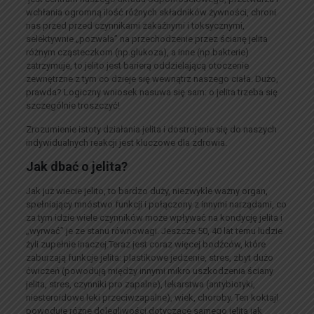
wchłania ogromną ilość różnych składników żywności, chroni
nas przed przed czynnikami zakaźnymi i toksycznymi,
selektywnie „pozwala” na przechodzenie przez ścianę jelita
różnym cząsteczkom (np.glukoza), a inne (np.bakterie)
zatrzymuje, to jelito jest barierą oddzielającą otoczenie
zewnętrzne z tym co dzieje się wewnątrz naszego ciała. Dużo,
prawda? Logiczny wniosek nasuwa się sam: o jelita trzeba się
szczególnie troszczyć!
Zrozumienie istoty działania jelita i dostrojenie się do naszych
indywidualnych reakcji jest kluczowe dla zdrowia.
Jak dbać o jelita?
Jak już wiecie jelito, to bardzo duży, niezwykle ważny organ,
spełniający mnóstwo funkcji i połączony z innymi narządami, co
za tym idzie wiele czynników może wpływać na kondycję jelita i
„wyrwać” je ze stanu równowagi. Jeszcze 50, 40 lat temu ludzie
żyli zupełnie inaczej.Teraz jest coraz więcej bodźców, które
zaburzają funkcje jelita: plastikowe jedzenie, stres, zbyt dużo
ćwiczeń (powodują między innymi mikro uszkodzenia ściany
jelita, stres, czynniki pro zapalne), lekarstwa (antybiotyki,
niesteroidowe leki przeciwzapalne), wiek, choroby. Ten koktajl
powoduje różne dolegliwości dotyczące samego jelita jak