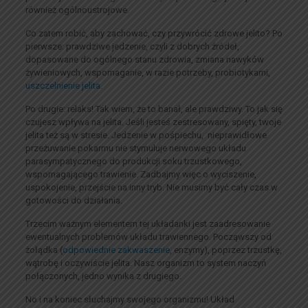
również ogólnoustrojowe.
Co zatem robić, aby zachować, czy przywrócić zdrowe jelito? Po
pierwsze: prawdziwe jedzenie, czyli z dobrych źródeł,
dopasowane do ogólnego stanu zdrowia, zmiana nawyków
żywieniowych, wspomaganie, w razie potrzeby, probiotykami,
uszczelnienie jelita
.
Po drugie: relaks! Tak wiem, że to banał, ale prawdziwy. To jak się
czujesz wpływa na jelita. Jeśli jesteś zestresowany, spięty, twoje
jelita też są w stresie. Jedzenie w pośpiechu, nieprawidłowe
przeżuwanie pokarmu nie stymuluje nerwowego układu
parasympatycznego do produkcji soku trzustkowego,
wspomagającego trawienie. Zadbajmy więc o wyciszenie,
uspokojenie, przejście na inny tryb. Nie musimy być cały czas w
gotowości do działania.
Trzecim ważnym elementem tej układanki jest zaadresowanie
ewentualnych problemów układu trawiennego. Począwszy od
żołądka (
odpowiednie zakwaszenie
, enzymy), poprzez trzustkę,
wątrobę i oczywiście jelita. Nasz organizm to system naczyń
połączonych, jedno wynika z drugiego.
No i na koniec słuchajmy swojego organizmu! Układ