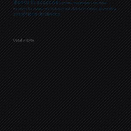
tkanka tłuszczowa
trawienie
weglowodany
wodorowo-
metanowy test oddechowy
wodorowy test oddechowy Kraków
zdrowa dieta
zespół jelita drażliwego
Ustal wizytę