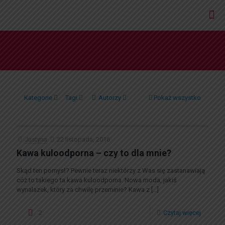
Kategorie
Tagi
Autorzy
Pokaż wszystko
Justyna
22 listopada, 2016
Kawa kuloodporna – czy to dla mnie?
Skąd ten pomysł? Pewnie teraz niektórzy z Was się zastanawiają
cóż to takiego ta kawa kuloodporna. Nowa moda, jakiś
wynalazek, który za chwilę przeminie? Kawa z
[…]
2
Czytaj więcej