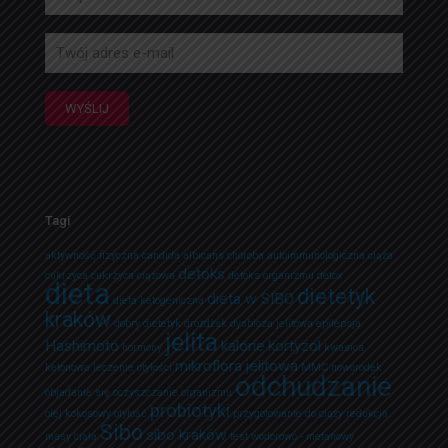
Tagi
aktywność fizyczna
candida albicans
choroba autoimmunologiczna
ciąża
detoks
cukrzyca
cukrzyca ciążowa
detoks organizmu
detox
dieta
dietetyk
dieta w SIBO
dieta ketogeniczna
kraków
dobry dietetyk
drożdżak
dysbioza jelitowa
epilepsja
jelita
Hashimoto
kalorie
kortyzol
hormony
kwasica
mikroflora jelitowa
ketonowa
leczenie otyłości
MMC
noworodek
odchudzanie
objadanie się
oczyszczanie organizmu
probiotyki
olej kokosowy
otyłość
przygotowanie do ciąży
redukcja
Sibo
sibo kraków
masy ciała
test wodorowo - metanowy