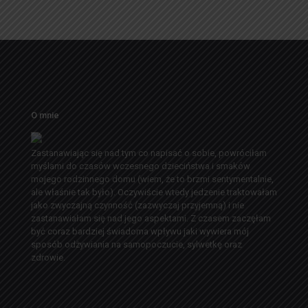
O mnie
Zastanawiając się nad tym co napisać o sobie, powróciłam
myślami do czasów wczesnego dzieciństwa i smaków
mojego rodzinnego domu (wiem, że to brzmi sentymentalnie,
ale właśnie tak było). Oczywiście wtedy jedzenie traktowałam
jako zwyczajną czynność (zazwyczaj przyjemną) i nie
zastanawiałam się nad jego aspektami. Z czasem zaczęłam
być coraz bardziej świadoma wpływu jaki wywiera mój
sposób odżywiania na samopoczucie, sylwetkę oraz
zdrowie.